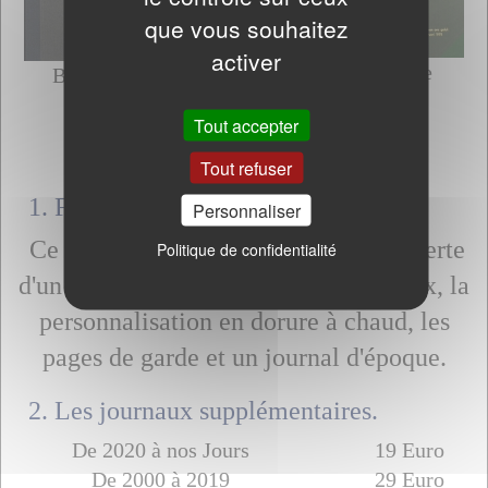
que vous souhaitez
activer
Verte
Bleue
Bordeaux
Tout accepter
Tarif
Tout refuser
1. Forfait de base - 120 Euro.
Personnaliser
Ce forfait comprend la reliure recouverte
Politique de confidentialité
d'un papier de la couleur de votre choix, la
personnalisation en dorure à chaud, les
pages de garde et un journal d'époque.
2. Les journaux supplémentaires.
De 2020 à nos Jours
19 Euro
De 2000 à 2019
29 Euro