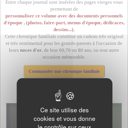
Entre chaque journal sont insérées des pages vierges vous
permettant de
personnaliser ce volume avec des documents personnels
d'époque , (photos, faire-part, menus d'époque, dédicaces,
dessins...).
Cette chronique familiale constitue un cadeau très original
et très sentimental pour les grands-parents à l'occasion de
leurs
noces d'or
, de leur 60,70 ou 80 ans, ou tout autre
occasion mémorable.
Couleur de la couverture
Ce site utilise des
cookies et vous donne
le contrôle sur ceux