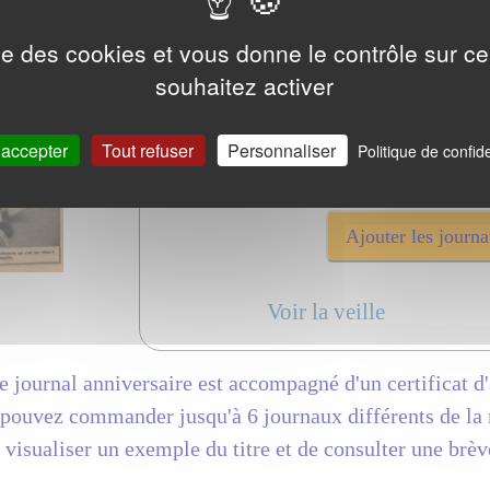
LE FIGARO
LE MONDE
ise des cookies et vous donne le contrôle sur 
LE MERIDIONAL
souhaitez activer
PARIS-JOUR
LE PROVENCAL
 accepter
Tout refuser
Personnaliser
Politique de confide
SUD-OUEST
LA VOIX DU NORD
Voir la veille
 journal anniversaire est accompagné d'un certificat d'
pouvez commander jusqu'à 6 journaux différents de la
visualiser un exemple du titre et de consulter une brèv