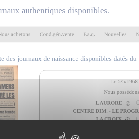
urnaux authentiques disponibles.
Nous achetons
Cond.gén.vente
F.a.q.
Nouvelles
N
iste des journaux de naissance disponibles datés du
Le 5/5/1968
Nous possédon
L AURORE
CENTRE DIM. - LE PROG
LA CROIX
LE COURRIER DE L OUEST (
LE DAUPHINE LIBERE