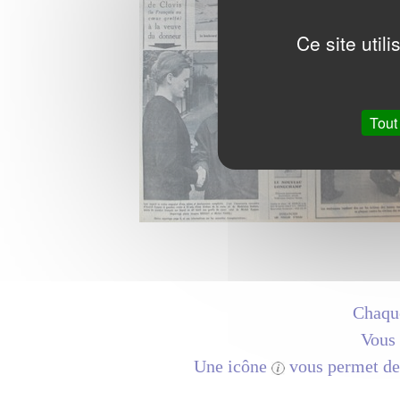
Ce site util
Tout
Chaque
Vous 
Une icône
vous permet de 